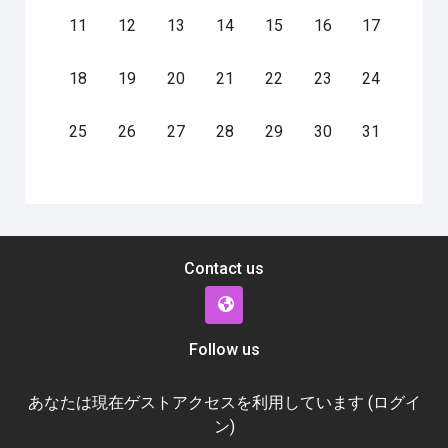
イベントなし 2026年 05月 11日
イベントなし 2026年 05月 12日
イベントなし 2026年 05月 13日
イベントなし 2026年 05月 14日
イベントなし 2026年 05月
イベントなし 2026年
イベントなし 2
11
12
13
14
15
16
17
イベントなし 2026年 05月 18日
イベントなし 2026年 05月 19日
イベントなし 2026年 05月 20日
イベントなし 2026年 05月 21日
イベントなし 2026年 05月
イベントなし 2026年
イベントなし 2
18
19
20
21
22
23
24
イベントなし 2026年 05月 25日
イベントなし 2026年 05月 26日
イベントなし 2026年 05月 27日
イベントなし 2026年 05月 28日
イベントなし 2026年 05月
イベントなし 2026年
イベントなし 2
25
26
27
28
29
30
31
Contact us
Follow us
あなたは現在ゲストアクセスを利用しています (
ログイ
ン
)