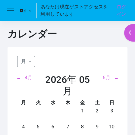
メインコンテンツへスキップする
あなたは現在ゲストアクセスを
ログ
利用しています
イン
サイドパネル
カレンダー
ブ
月
2026年 05
←
4月
6月
→
月
月曜日
火曜日
水曜日
木曜日
金曜日
土曜日
日曜日
月
火
水
木
金
土
日
イベントなし 2026年 05月
イベントなし 2026年
イベントなし 2
1
2
3
イベントなし 2026年 05月 4日
イベントなし 2026年 05月 5日
イベントなし 2026年 05月 6日
イベントなし 2026年 05月 7日
イベントなし 2026年 05月
イベントなし 2026年
イベントなし 2
4
5
6
7
8
9
10